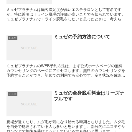
ミュゼプラチナムは顧客満足度が高いエステサロンとして有名です
が、特に近頃はＩライン脱毛の評価が高いことでも知られています。
ミュゼプラチナムでＩライン脱毛をしたいと思ったときに、考えられ
る方法としては「フリーセレクト美容脱毛コース」か「ハイジ...
ミュゼの予約方法について
ミュゼ
ミュゼプラチナムのWEB予約方法は、まず公式ホームページの無料
カウンセリングのページにアクセスします。無料のカウンセリングを
予約することができ、初めての利用でも安心です。空き状況を確認す
ることが出来るページに進むので、希望の日時を選択して予...
ミュゼの全身脱毛料金はリーズナ
ミュゼ
ブルです
夏場が近くなり、ムダ毛が気になり始める時期となりました。ムダ毛
を自分で処理されている人も多いと思いますし、部分的にエステやサ
ロンなどで施術を受けようとしていいる方も多いと思います。 しか