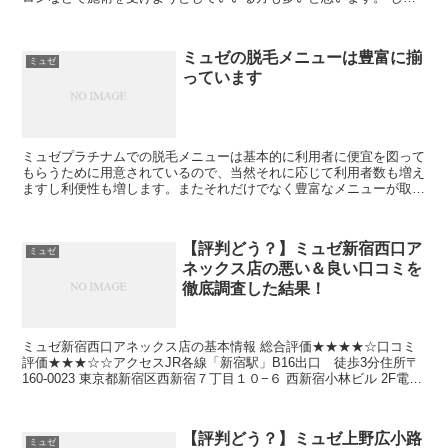
し、この脱毛ですが、自分で処理するのは、かなりのリスク...
ミュゼの脱毛メニューは豊富に揃
ミュゼ
っています
ミュゼプラチナムでの脱毛メニューは基本的に利用者に便宜を図って
もらうために用意されているので、当然それに応じて利用者数も増え
ますし利便性も増します。またそれだけでなく豊富なメニューが取り
揃えられていることにより継続して利用する顧客も増えたこ...
【評判どう？】ミュゼ新宿西口ア
ミュゼ
ネックス店の悪い＆良い口コミを
徹底調査した結果！
ミュゼ新宿西口アネックス店の基本情報 総合評価★★★★☆口コミ
評価★★★☆☆アクセスJR各線「新宿駅」B16出口 徒歩3分住所〒
160-0023 東京都新宿区西新宿７丁目１０−６ 西新宿小林ビル 2F電話
番号050-3449-7830 比較...
【評判どう？】ミュゼ上野広小路
ミュゼ