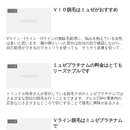
ＶＩＯ脱毛はミュゼがおすすめ
ミュゼ
Vライン・Iライン・Oラインの無駄毛処理に、悩みを抱えている女性
は多いと思います。腕や脚といった部分は自分の目で確認しながら、
自己処理ができるのでカミソリを使っても、そうそう皮膚を切ってし
まう事はありません。しかし、VラインはまだしもIライ...
ミュゼプラチナムの料金はとても
ミュゼ
リーズナブルです
トリンドル玲奈さんが宣伝している脱毛ラボのミュゼプラチナムでは
さまざまな部位の脱毛を行うことをできます。テレビCMや電車内の
広告などさまざまなところで目にすることで脱毛に興味がある人も多
いと思います。脱毛を受けるにあたって気になるのは料金で...
Ｖライン脱毛はミュゼプラチナム
ミュゼ
で