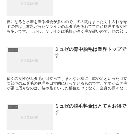
夏になると水着を着る機会が多いので、冬の間はまったく手入れをせ
ずに伸ばし放題だったＶラインのムダ毛をあわてて自己処理する女性
も多いです。しかし、Ｖラインは毛根が深く毛が硬いので、他の部位
に比べると、ムダ毛の自己処理が難しい部位でもあります。...
ミュゼの背中脱毛は業界トップで
ミュゼ
す
多くの女性がムダ毛が目立ってしまわない様に、脇や足といった目立
つ部位のムダ毛の処理を日常的に行っているものです。ですがムダ毛
が更に厄介なのは、脇や足といった部位だけでなく、全身の様々な箇
所に生えて来てしまう事にあります。特に背中は普段、自分...
ミュゼの脱毛料金はとてもお得で
ミュゼ
す