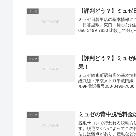
【評判どう？】ミュゼ
ミュゼ
ミュゼ日暮里店の基本情報につ
「日暮里駅」東口 徒歩2分住
050-3499-7830 比較して
【評判どう？】ミュゼ
ミュゼ
果！
ミュゼ錦糸町駅前店の基本情報
総武線・東京メトロ半蔵門線「錦
ル9F電話番号050-3499-783
ミュゼの背中脱毛料金
ミュゼ
脱毛サロンで行われる脱毛方
す。脱毛マシンによってこの
法には難点があり、産毛などの