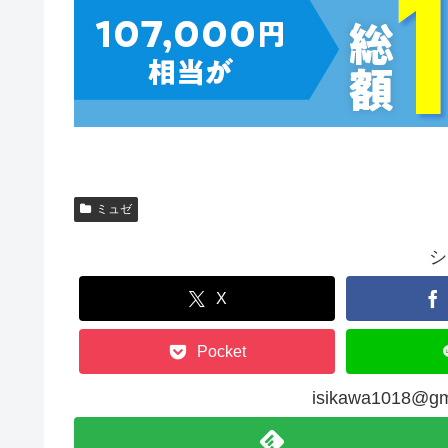
ミュゼ
シ
X
Pocket
isikawa1018