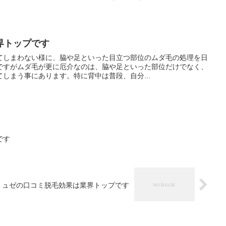
界トップです
てしまわない様に、脇や足といった目立つ部位のムダ毛の処理を日
ですがムダ毛が更に厄介なのは、脇や足といった部位だけでなく、
しまう事にあります。特に背中は普段、自分...
です
ミュゼの口コミ脱毛効果は業界トップです