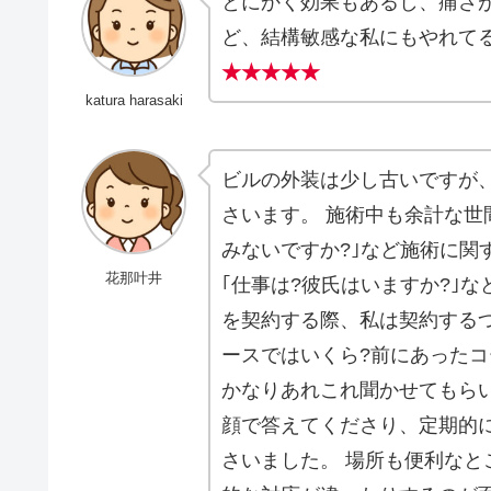
とにかく効果もあるし、痛さ
ど、結構敏感な私にもやれて
★★★★★
katura harasaki
ビルの外装は少し古いですが
さいます。 施術中も余計な世
みないですか?｣など施術に関
花那叶井
｢仕事は?彼氏はいますか?｣
を契約する際、私は契約するつ
ースではいくら?前にあったコ
かなりあれこれ聞かせてもらい
顔で答えてくださり、定期的に
さいました。 場所も便利なと