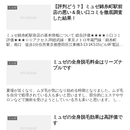
【評判どう？】ミュゼ錦糸町駅前
ミュゼ
店の悪い＆良い口コミを徹底調査
した結果！
ミュゼ錦糸町駅前店の基本情報について 総合評価★★★★☆口コミ
評価★★★☆☆アクセスJR総武線・東京メトロ半蔵門線「錦糸町
駅」南口 徒歩1分住所東京都墨田区江東橋3-13-1KS15ビル9F電話番
号050-3499-7830 比較して分かっ...
ミュゼの全身脱毛料金はリーズナ
ミュゼ
ブルです
夏場が近くなり、ムダ毛が気になり始める時期となりました。ムダ毛
を自分で処理されている人も多いと思いますし、部分的にエステやサ
ロンなどで施術を受けようとしていいる方も多いと思います。 しか
し、この脱毛ですが、自分で処理するのは、かなりのリスク...
ミュゼの全身脱毛効果は高評価で
ミュゼ
す