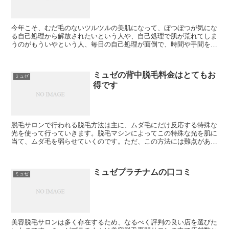
今年こそ、むだ毛のないツルツルの美肌になって、ぼつぼつが気にな
る自己処理から解放されたいという人や、自己処理で肌が荒れてしま
うのがもういやという人、毎日の自己処理が面倒で、時間や手間を省
きたいという人におすすめなのが、ミュゼプラチナムの美容...
ミュゼの背中脱毛料金はとてもお
ミュゼ
得です
脱毛サロンで行われる脱毛方法は主に、ムダ毛にだけ反応する特殊な
光を使って行っていきます。脱毛マシンによってこの特殊な光を肌に
当て、ムダ毛を弱らせていくのです。ただ、この方法には難点があ
り、産毛などの細い毛には反応しにくいケースがあるのです。...
ミュゼプラチナムの口コミ
ミュゼ
美容脱毛サロンは多く存在するため、なるべく評判の良い店を選びた